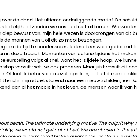
derij over de dood. Het ultieme onderliggende motief. De sc
n sterfelijkheid zouden we ons bed niet uitkomen. We worde
r diep bewust van, mijn hele wezen is doordrongen van dit be
ls de mannen van Coil dit zo mooi bezongen.
ing om de tijd te condenseren. Iedere keer weer gedoemd t
en in deze tragiek. Momenten van euforie tijdens het maken 
e teleurstelling volgt al snel, want het is ijdele hoop. We ku
n stap vooruit wat we ook proberen. Maar juist vanuit dit 
 Of laat ik beter voor mezelf spreken, beleef ik mijn gelu
ttend in mijn stoel, starend naar een nieuw schilderij, een ko
end aan al het mooie in het leven, de mensen waar ik van hou
bout death. The ultimate underlying motive. The culprit why we
lity, we would not get out of bed. We are chased to the exi
whole being is permeated by this awareness. Death he is my f