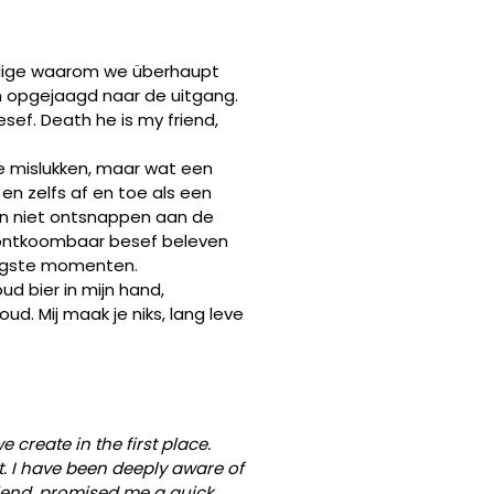
huldige waarom we überhaupt
n opgejaagd naar de uitgang.
sef. Death he is my friend,
e mislukken, maar wat een
en zelfs af en toe als een
nnen niet ontsnappen aan de
onontkoombaar besef beleven
kkigste momenten.
ud bier in mijn hand,
d. Mij maak je niks, lang leve
 create in the first place.
t. I have been deeply aware of
riend, promised me a quick