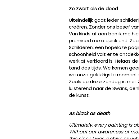
Zo zwart als de dood
Uiteindelijk gaat ieder schil
creëren. Zonder ons besef va
Van kinds af aan ben ik me hie
promised me a quick end. Zoa
Schilderen; een hopeloze pog
schoonheid valt er te ontdekk
werk af verklaard is. Helaas d
tand des tijds. We komen gee
we onze gelukkigste momenten.
Zoals op deze zondag in mei. Zi
luisterend naar de Swans, denk
de kunst.
As black as death
Ultimately, every painting is a
Without our awareness of morta
this since I was a child, my 